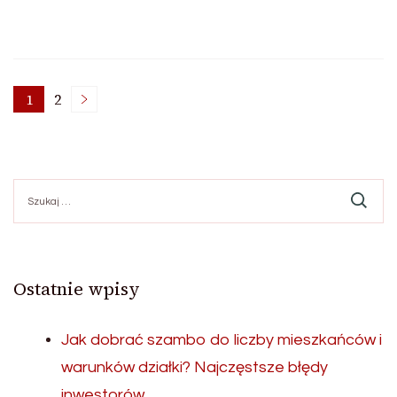
Stronicowanie
1
2
Strona
Strona
wpisów
Szukaj:
Ostatnie wpisy
Jak dobrać szambo do liczby mieszkańców i
warunków działki? Najczęstsze błędy
inwestorów.