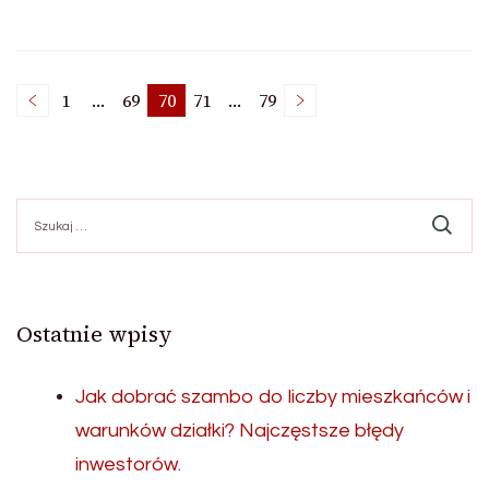
Stronicowanie
1
…
69
70
71
…
79
Strona
Strona
Strona
Strona
Strona
wpisów
Szukaj:
Ostatnie wpisy
Jak dobrać szambo do liczby mieszkańców i
warunków działki? Najczęstsze błędy
inwestorów.