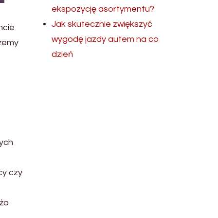
ekspozycję asortymentu?
Jak skutecznie zwiększyć
ncie
wygodę jazdy autem na co
ożemy
dzień
nych
cy czy
użo