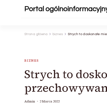
Portal ogólnoinformacyjn
Strona główna
biznes
Strych to doskonałe mi
BIZNES
Strych to dosk
przechowywani
Admin
2 Marca 2022