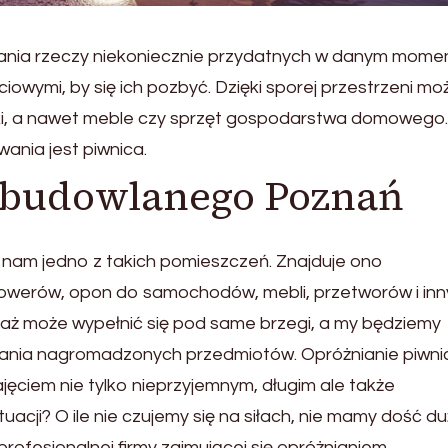
wania rzeczy niekoniecznie przydatnych w danym mome
iowymi, by się ich pozbyć. Dzięki sporej przestrzeni m
ki, a nawet meble czy sprzęt gospodarstwa domowego.
nia jest piwnica.
 budowlanego Poznań
 nam jedno z takich pomieszczeń. Znajduje ono
owerów, opon do samochodów, mebli, przetworów i in
garaż może wypełnić się pod same brzegi, a my będziemy
ania nagromadzonych przedmiotów. Opróżnianie piwni
ęciem nie tylko nieprzyjemnym, długim ale także
acji? O ile nie czujemy się na siłach, nie mamy dość d
rofesjonalnej firmy zajmującej się opróżnianiem