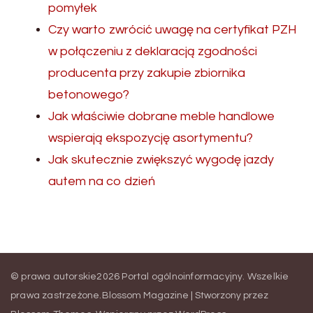
pomyłek
Czy warto zwrócić uwagę na certyfikat PZH
w połączeniu z deklaracją zgodności
producenta przy zakupie zbiornika
betonowego?
Jak właściwie dobrane meble handlowe
wspierają ekspozycję asortymentu?
Jak skutecznie zwiększyć wygodę jazdy
autem na co dzień
© prawa autorskie2026
Portal ogólnoinformacyjny
. Wszelkie
prawa zastrzeżone.
Blossom Magazine | Stworzony przez