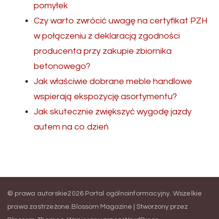
pomyłek
Czy warto zwrócić uwagę na certyfikat PZH
w połączeniu z deklaracją zgodności
producenta przy zakupie zbiornika
betonowego?
Jak właściwie dobrane meble handlowe
wspierają ekspozycję asortymentu?
Jak skutecznie zwiększyć wygodę jazdy
autem na co dzień
© prawa autorskie2026
Portal ogólnoinformacyjny
. Wszelkie
prawa zastrzeżone.
Blossom Magazine | Stworzony przez